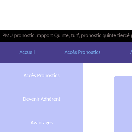
PMU pronostic, rapport Quinte, turf, pronostic quinte tiercé 
Accueil
Accès Pronostics
Accès Pronostics
Devenir Adhérent
Avantages