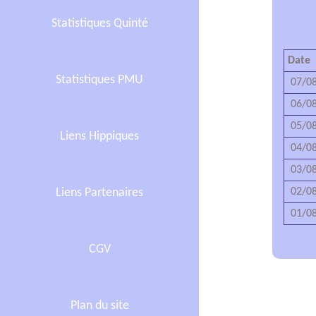
Statistiques Quinté
Date
Statistiques PMU
07/08
06/08
05/08
Liens Hippiques
04/08
03/08
02/08
Liens Partenaires
01/08
CGV
Plan du site