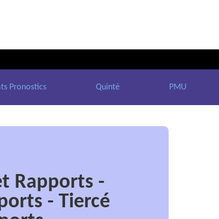
ts Pronostics
Quinté
PMU
t Rapports -
orts - Tiercé