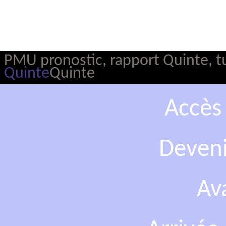
PMU pronostic, rapport Quinte, tur
Quinte
Quinte
Accès
Deveni
Av