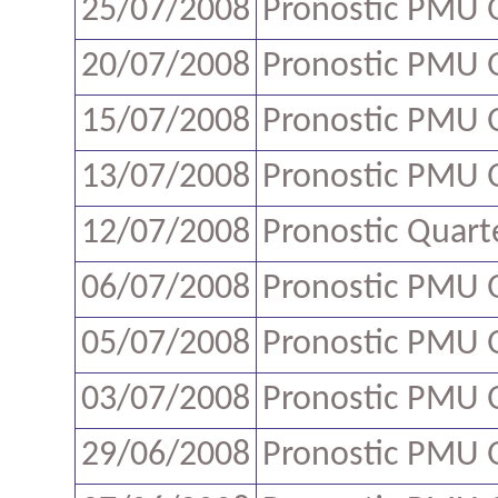
25/07/2008
Pronostic PMU 
20/07/2008
Pronostic PMU 
15/07/2008
Pronostic PMU 
13/07/2008
Pronostic PMU 
12/07/2008
Pronostic Quart
06/07/2008
Pronostic PMU 
05/07/2008
Pronostic PMU 
03/07/2008
Pronostic PMU 
29/06/2008
Pronostic PMU 