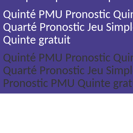
Quinté PMU Pronostic Quin
Quarté Pronostic Jeu Simpl
Quinte gratuit
Quinté PMU
Pronostic Qui
Quarté
Pronostic Jeu Simp
Pronostic PMU
Quinte grat