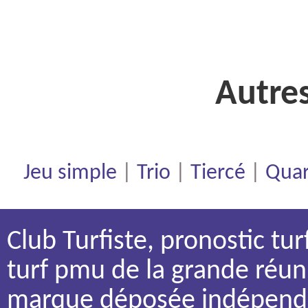
Autres
Jeu simple
|
Trio
|
Tiercé
|
Quar
Club Turfiste, pronostic tu
turf pmu de la grande réu
marque déposée indépendan