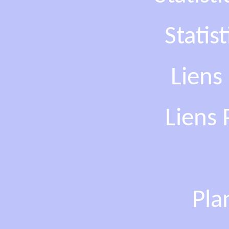
Statis
Liens
Liens 
Pla