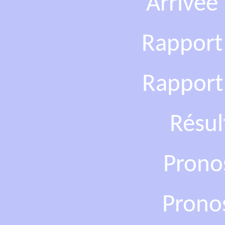
Arrivée
Rapport
Rapport
Résul
Prono
Prono