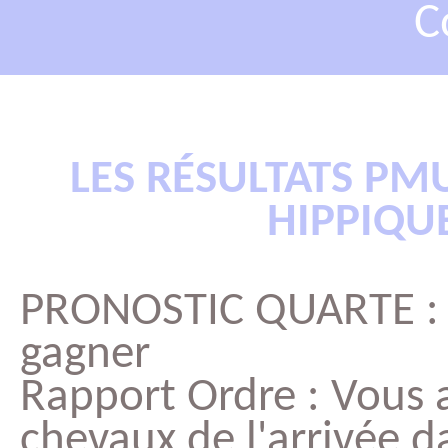
C
LES RÉSULTATS PM
HIPPIQU
PRONOSTIC QUARTE : P
gagner
Rapport Ordre : Vous a
chevaux de l'arrivée da