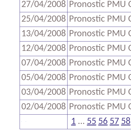
27/04/2008
Pronostic PMU 
25/04/2008
Pronostic PMU 
13/04/2008
Pronostic PMU 
12/04/2008
Pronostic PMU 
07/04/2008
Pronostic PMU 
05/04/2008
Pronostic PMU 
03/04/2008
Pronostic PMU 
02/04/2008
Pronostic PMU 
1
...
55
56
57
58